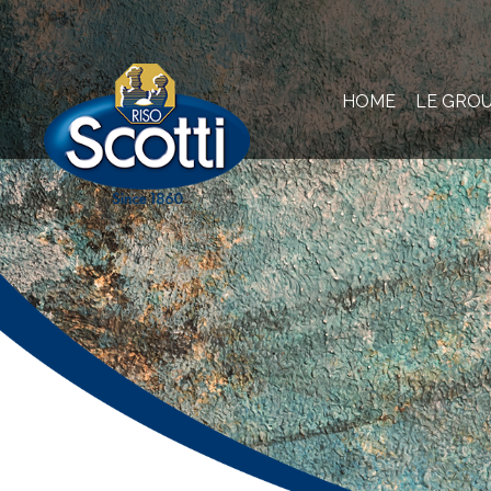
Skip
to
content
HOME
LE GRO