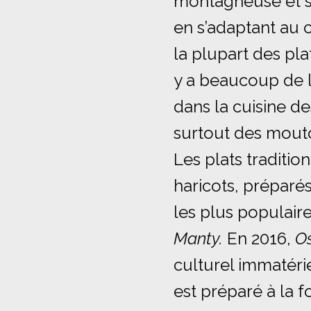
montagneuse et so
en s’adaptant au 
la plupart des plat
y a beaucoup de 
dans la cuisine de
surtout des mouto
Les plats traditio
haricots, préparé
les plus populair
Manty.
En 2016,
O
culturel immatéri
est préparé à la f