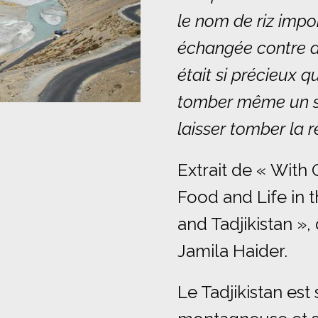
le nom de riz impor
échangée contre d
était si précieux 
tomber même un se
laisser tomber la r
Extrait de « With
Food and Life in 
and Tadjikistan »
Jamila Haider.
Le Tadjikistan es