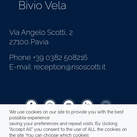
Bivio Vela
Via Angelo Scotti, 2
27100 Pavia
Phone +39 0382 508216
E-mail: reception@risoscotti.it
We use cookies on our site to provide you with the best
possible experience
saving your preferences and repeat visits. By clicking
2020 - © RISO SCOTTI S.p.A. | P.IVA:
"Accept All" you consent to the use of ALL the cookies on
05078040150 | Sede legale: Via Privata C.Battisti
the site. You can choose which cookies