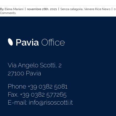
By
Elena Mariani
|
novembre 26th, 2021
|
Senza categoria
,
Venere Rice News
|
0
Comments
Pavia
Office
Via Angelo Scotti, 2
27100 Pavia
Phone +39 0382 5081
Fax. +39 0382 577265
E-mail: info@risoscotti.it