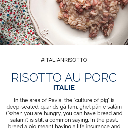
#ITALIANRISOTTO
RISOTTO AU PORC
ITALIE
In the area of Pavia, the “culture of pig” is
deep-seated: quand’s gà fam, ghe’l pän e salàm
(“when you are hungry, you can have bread and
salami”) is still a common saying. In the past,
breed a pig meant having a life insurance and