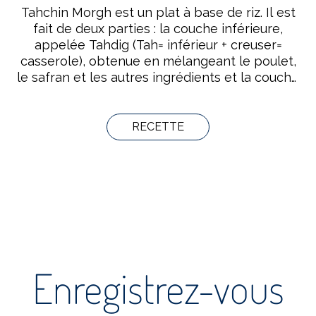
Tahchin Morgh est un plat à base de riz. Il est
fait de deux parties : la couche inférieure,
appelée Tahdig (Tah= inférieur + creuser=
casserole), obtenue en mélangeant le poulet,
le safran et les autres ingrédients et la couche
supérieure faite uniquement de riz blanc. En
farsi, Tahchin signifie « étaler sur le fond » et
Morgh signifie « poulet ».
RECETTE
Enregistrez-vous