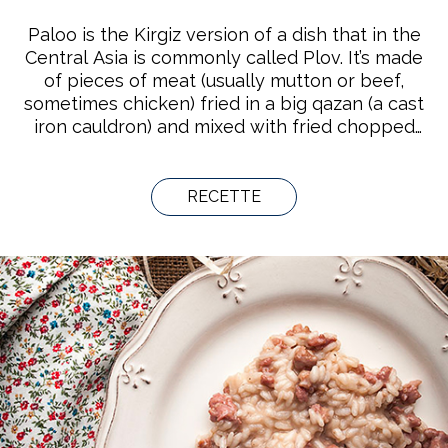
Paloo is the Kirgiz version of a dish that in the
Central Asia is commonly called Plov. It’s made
of pieces of meat (usually mutton or beef,
sometimes chicken) fried in a big qazan (a cast
iron cauldron) and mixed with fried chopped
carrots, jiuicai (Chinese chive) and cooked rice.
The dish is garnished with fried garlic cloves
and red peppers. Shirin Paloo is a vegetarian
RECETTE
dish where meat has been replaced with dried
fruits, such as prunes, apricots and raisins.