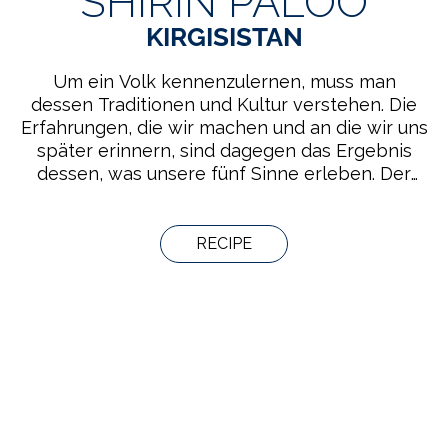
SHIRIN PALOO
KIRGISISTAN
Um ein Volk kennenzulernen, muss man
dessen Traditionen und Kultur verstehen. Die
Erfahrungen, die wir machen und an die wir uns
später erinnern, sind dagegen das Ergebnis
dessen, was unsere fünf Sinne erleben. Der
Geschmackssinn ist der Sinn, der prädestiniert
ist, um Beziehungen zu vertiefen, denn dank
ihm können wir die ältesten und bewährtesten
RECIPE
Aromen und Gewohnheiten eines Volks
kennenlernen. Die beschriebenen Rezepte
sollen nicht die gesamte Geschmacksvielfalt
der betreffenden Länder abbilden, sondern
dem Leser erlauben, einige der Erlebnisse
nachzuvollziehen, die unsere Protagonisten auf
ihrer Reise hatten.