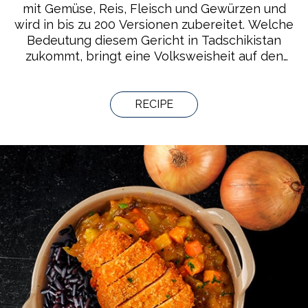
mit Gemüse, Reis, Fleisch und Gewürzen und
wird in bis zu 200 Versionen zubereitet. Welche
Bedeutung diesem Gericht in Tadschikistan
zukommt, bringt eine Volksweisheit auf den
Punkt: „Wer dir Oshi Palov bei sich zu Hause
serviert, hat 40 Jahre lang deinen Respekt
verdient.“ Gruppen von Männern oder Frauen
RECIPE
bereiten dieses Gericht entweder zu Hause
oder in Teehäusern zu, während sie gesellig
beisammen sind, Musik machen oder singen.
Das Wissen um die Zubereitung wird von
Generation zu Generation in der Familie und in
Kochschulen weitergereicht.