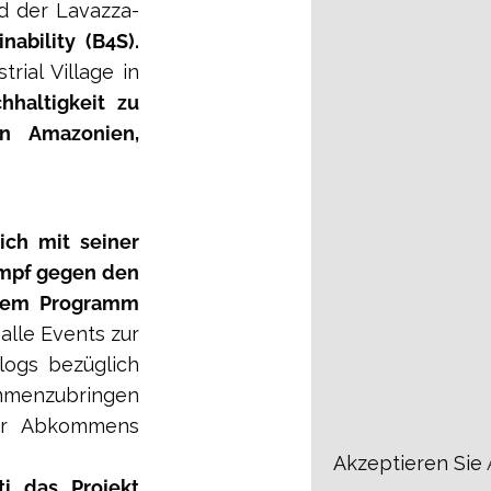
d der Lavazza-
nability (B4S).
trial Village in
haltigkeit zu
in Amazonien,
ich mit seiner
ampf gegen den
 dem Programm
alle Events zur
logs bezüglich
mmenzubringen
ser Abkommens
Akzeptieren Sie
ti das Projekt